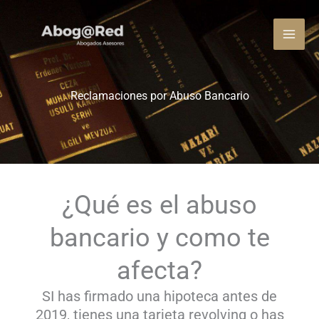
Ir
al
contenido
Reclamaciones por Abuso Bancario
¿Qué es el abuso
bancario y como te
afecta?
SI has firmado una hipoteca antes de
2019, tienes una tarjeta revolving o has